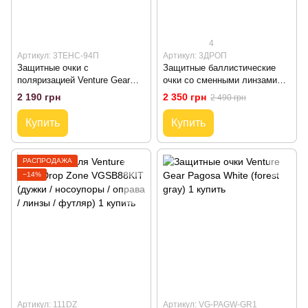
4
Артикул: 3ТЕНС-94П
Артикул: 3ДРОП
Защитные очки с
Защитные баллистические
поляризацией Venture Gear
очки со сменными линзами
TenSaw Polarized (green mirror)
Venture Gear Drop Zone Anti-
2 190 грн
2 350 грн
2 490 грн
Fog VGSB88KIT
Купить
Купить
РАСПРОДАЖА
−14%
Артикул: 111DZ
Артикул: VG-PAGW-GR1